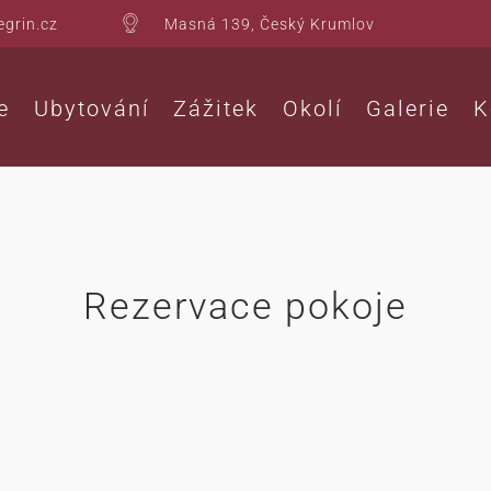
egrin.cz
Masná 139, Český Krumlov
e
Ubytování
Zážitek
Okolí
Galerie
K
Rezervace pokoje