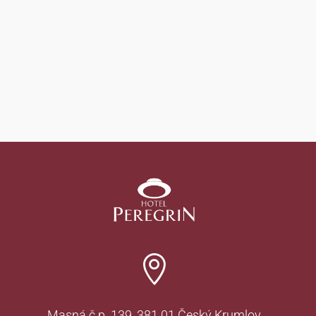

Masná č.p. 139, 381 01 Český Krumlov