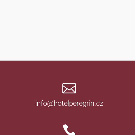

info@hotelperegrin.cz
