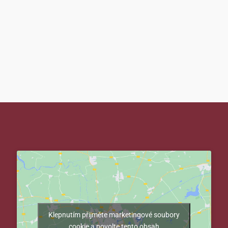
Klepnutím přijměte marketingové soubory
cookie a povolte tento obsah