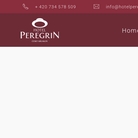
+ 420 734 578 509
info@hotelper
Hom