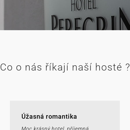
Co o nás říkají naší hosté 
Úžasná romantika
Moc krásný hotel, příjemná