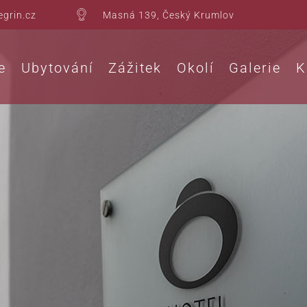
egrin.cz
Masná 139, Český Krumlov
e
Ubytování
Zážitek
Okolí
Galerie
K