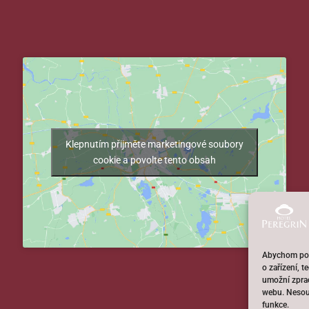
Klepnutím přijměte marketingové soubory
cookie a povolte tento obsah
Abychom posk
o zařízení, 
umožní zprac
webu. Nesouh
funkce.