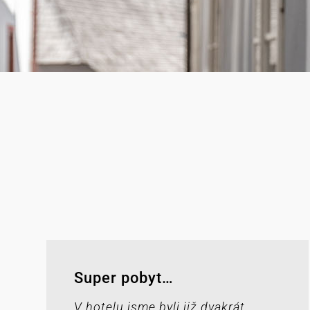
Super pobyt…
V hotelu jsme byli již dvakrát.