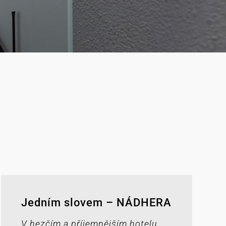
?
Jedním slovem – NÁDHERA
V hezčím a příjemnějším hotelu