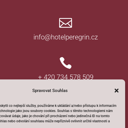

info@hotelperegrin.cz

+ 420 734 578 509
Spravovat Souhlas
ytli co nejlepší služby, používáme k ukládání a/nebo přístupu k informacím
technologie jako jsou soubory cookies. Souhlas s těmito technologiemi nám
ovávat údaje, jako je chování při procházení nebo jedinečná ID na tomto
las nebo odvolání souhlasu může nepříznivě ovlivnit určité vlastnosti a